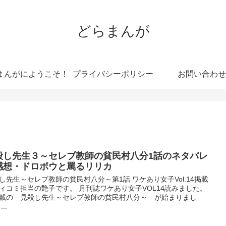
どらまんが
まんがにようこそ！
プライバシーポリシー
お問い合わせ
殺し先生３～セレブ教師の貧民村八分1話のネタバレ
感想・ドロボウと罵るリリカ
し先生～セレブ教師の貧民村八分～第1話 ワケあり女子Vol.14掲載
ィコミ担当の艶子です。 月刊誌ワケあり女子VOL14読みました。
載の 見殺し先生～セレブ教師の貧民村八分～ が始まりまし
..