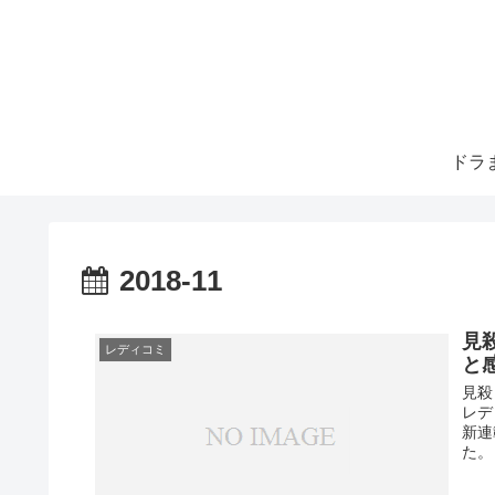
ドラ
2018-11
見
レディコミ
と
見殺
レデ
新連
た。 .